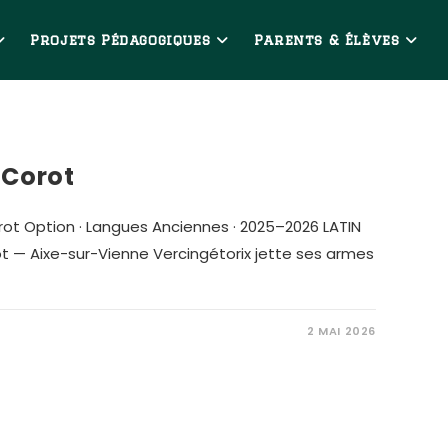
Projets Pédagogiques
Parents & Élèves
 Corot
orot Option · Langues Anciennes · 2025–2026 LATIN
rot — Aixe-sur-Vienne Vercingétorix jette ses armes
2 MAI 2026