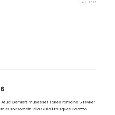
1 MAI 2026
26
 Jeudi Derniers muséeset soirée romaine 5 février
ernier soir romain Villa Giulia Étrusques Palazzo