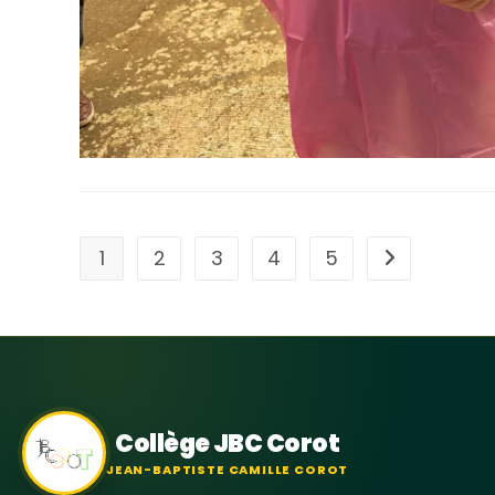
1
2
3
4
5
Collège JBC Corot
JEAN-BAPTISTE CAMILLE COROT