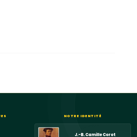
UES
NOTRE IDENTITÉ
J.-B. Camille Corot