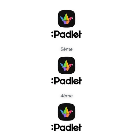
5ème
4ème