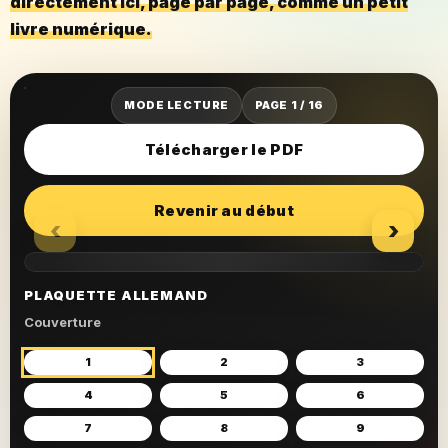
directement ici, page par page, comme un petit
livre numérique.
MODE LECTURE
PAGE 1 / 16
Télécharger le PDF
Revenir au début
‹
›
PLAQUETTE ALLEMAND
Couverture
1
2
3
4
5
6
7
8
9