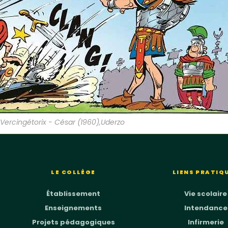
Vercingétorix - César (1960),Uderzo
LE COLLÈGE
LIENS PRATIQ
Établissement
Vie scolaire
Enseignements
Intendance
Projets pédagogiques
Infirmerie