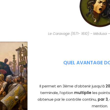
Le Caravage (1571- 1610) – Médusa –
QUEL AVANTAGE DO
Il permet en 3ème d’obtenir jusqu’à
20
terminale, l’option
multiplie
les point
obtenue par le contrôle continu,
par 3
,
mention.