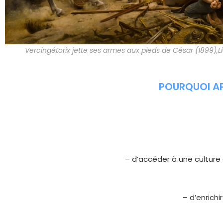
Vercingétorix jette ses armes aux pieds de César (1899),L
POURQUOI APP
– d’accéder à une culture 
– d’enrichi