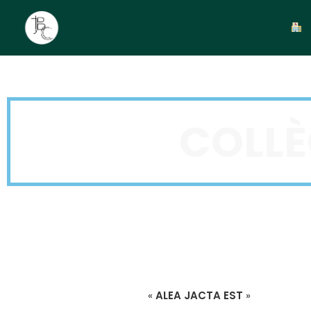
COLLÈ
«
ALEA JACTA EST
»