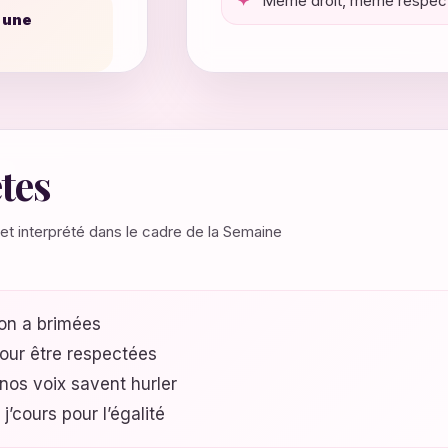
Même droit, même respect, 
s une
tes
 et interprété dans le cadre de la Semaine
u’on a brimées
our être respectées
 nos voix savent hurler
j’cours pour l’égalité