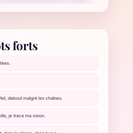
s forts
tées.
il, debout malgré les chaînes.
lle, je trace ma vision.