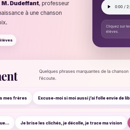
r
M. Dudeffant
, professeur
 naissance à une chanson
ix.
Cliquez sur le
élèves.
élèves
ment
Quelques phrases marquantes de la chanson déf
l’écoute.
Excuse-moi si moi aussi j’ai folle envie de liberté
Vaillan
aut qu’ça continue…
Je brise les clichés, je décolle, je tr