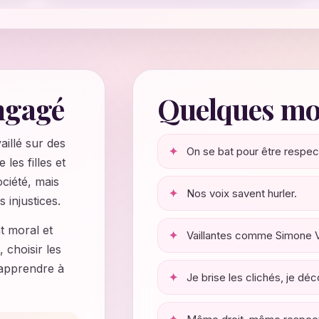
ngagé
Quelques mot
aillé sur des
On se bat pour être respec
 les filles et
ciété, mais
Nos voix savent hurler.
 injustices.
t moral et
Vaillantes comme Simone Ve
 choisir les
 apprendre à
Je brise les clichés, je déco