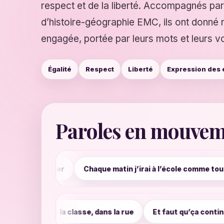
respect et de la liberté. Accompagnés pa
d’histoire-géographie EMC, ils ont donné
engagée, portée par leurs mots et leurs vo
Égalité
Respect
Liberté
Expression des 
Paroles en mouve
r
Chaque matin j’irai à l’école comme tous mes frères
ême droit, même respect, dans la classe, dans la rue
Et f