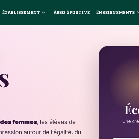
Établissement
Asso Sportive
Enseignements
s
Éc
s des femmes
, les élèves de
Une cré
pression autour de l’égalité, du