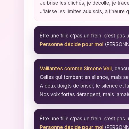
Je brise les clichés, je décolle, je tra
J’laisse les limites aux sols, à l’heure q
Personne décide pour moi
(PERSONNE
Vaillantes comme Simone Veil
, debou
Celles qui tombent en silence, mais se
A deux doigts de briser, le silence et l
Nos voix fortes dérangent, mais jamais
Personne décide pour moi
(PERSONNE