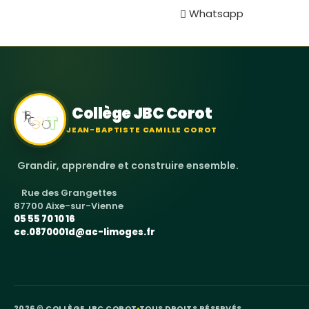
Whatsapp
Collège JBC Corot
JEAN-BAPTISTE CAMILLE COROT
Grandir, apprendre et construire ensemble.
Rue des Grangettes
87700 Aixe-sur-Vienne
05 55 70 10 16
ce.0870001d@ac-limoges.fr
2026
© COLLÈGE JBC COROT
TOUS DROITS RÉSERVÉS