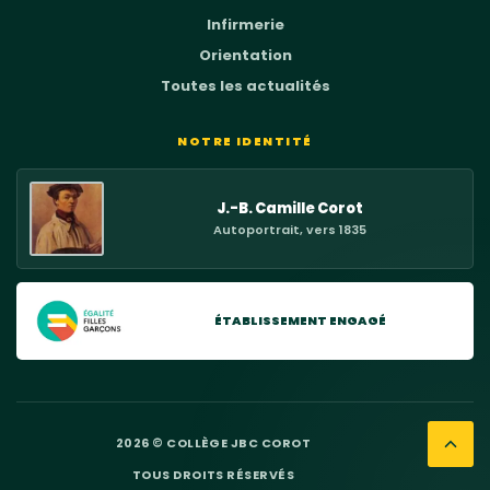
Infirmerie
Orientation
Toutes les actualités
NOTRE IDENTITÉ
J.-B. Camille Corot
Autoportrait, vers 1835
ÉTABLISSEMENT ENGAGÉ
2026
© COLLÈGE JBC COROT
RETO
TOUS DROITS RÉSERVÉS