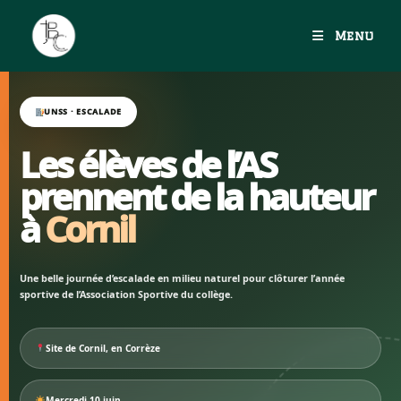
Menu
UNSS · ESCALADE
Les élèves de l’AS
prennent de la hauteur
à
Cornil
Une belle journée d’escalade en milieu naturel pour clôturer l’année
sportive de l’Association Sportive du collège.
Site de Cornil, en Corrèze
Mercredi 10 juin