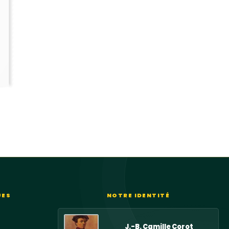
UES
NOTRE IDENTITÉ
J.-B. Camille Corot