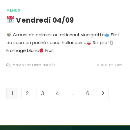
MENUS
Vendredi 04/09
Cœurs de palmier ou artichaut vinaigrette
Filet
de saumon poché sauce hollandaise
Riz pilaf
Fromage blanc
Fruit
COMMENTAIRES FERMÉS
19 JUILLET 2026
1
2
3
4
…
6