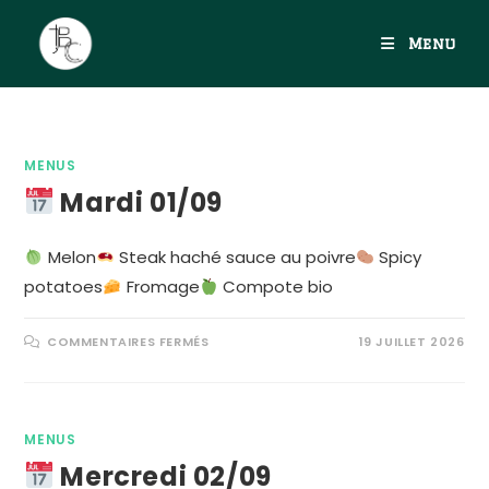
Menu
MENUS
Mardi 01/09
Melon
Steak haché sauce au poivre
Spicy
potatoes
Fromage
Compote bio
COMMENTAIRES FERMÉS
19 JUILLET 2026
MENUS
Mercredi 02/09