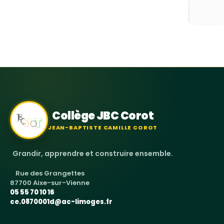
Collège JBC Corot
JEAN-BAPTISTE CAMILLE COROT
Grandir, apprendre et construire ensemble.
Rue des Grangettes
87700 Aixe-sur-Vienne
05 55 70 10 16
ce.0870001d@ac-limoges.fr