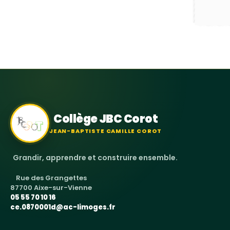
Collège JBC Corot
JEAN-BAPTISTE CAMILLE COROT
Grandir, apprendre et construire ensemble.
Rue des Grangettes
87700 Aixe-sur-Vienne
05 55 70 10 16
ce.0870001d@ac-limoges.fr